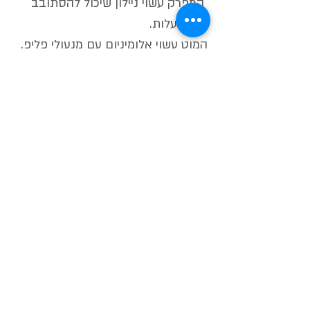
המפרק עשוי ניילון שיכול להסתובב
180 מעלות.
המוט עשוי אלומיניום עם מנעולי פליפ.
שלושה חלקים, אורך מקסימלי 2690
מ"מ עם אורך מינימלי 1220 מ"מ.
משקל 670 גרם.
מוצרים שיכולים לעניין אותך