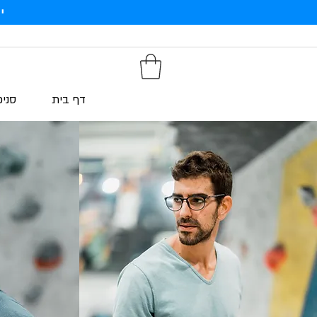
י
דף בית
סניפ