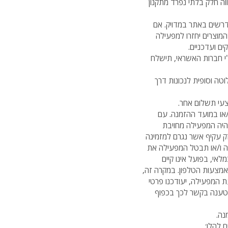
ה חלק בלתי נפרד מתקנון
דרשים באתר במדויק. אם
מוצרים יחזרו למפעילה
ים ועדכניים.
י חברות האשראי, תישלח
טה וסופית לנכונות דרך
עי תשלום אחר.
או במועד ההזמנה. עם
תהיה המפעילה מחויבת
נזק עקיף אשר נגרם למזמינה
לה ו/או תבטל המפעילה את
אי, בפועל אינו קיים
אמצעות הטלפון. במקרה זה,
ת המפעילה, יעודכנו פרטי
 טענה בקשר לכך בכפוף
נה.
 להלן: