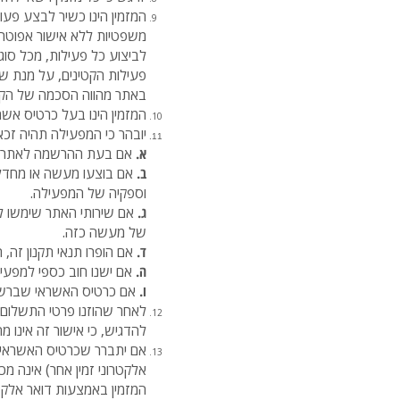
משפטיות ללא אישור אפוטרופ
לביצוע כל פעילות, מכל סוג
פעילות הקטינים, על מנת שה
באתר מהווה הסכמה של הקטינ
המזמין הינו בעל כרטיס אש
יובהר כי המפעילה תהיה זכ
א.
אם בעת ההרשמה לאתר נמס
ב.
אם בוצעו מעשה או מחדל,
וספקיה של המפעילה.
ג.
אם שירותי האתר שימשו לב
של מעשה כזה.
ד.
אם הופרו תנאי תקנון זה,
ה.
אם ישנו חוב כספי למפעי
ו.
אם כרטיס האשראי שברשות
לאחר שהוזנו פרטי התשלום 
להדגיש, כי אישור זה אינו 
אם יתברר שכרטיס האשראי ש
אלקטרוני זמין אחר) אינה מ
המזמין באמצעות דואר אלקט