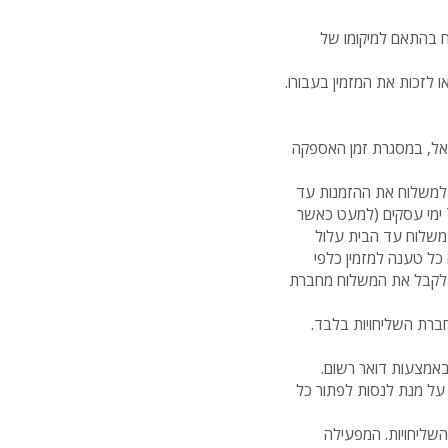
ח בהתאם למיקומו של
ו לזכות את המזמין בעבורו.
אל, במסגרת זמן האספקה
 למשלוח את ההזמנות עד
5 ימי עסקים ליעד המבוקש. ההזמנות ישלחו באמצעות דואר ישראל אשר מספקת לרוב חלקי הארץ תוך 7 ימי עסקים (למעט כאשר
י עסקים). בזמן מבצע ובחגים משלוח עד הבית עלול
יה כל טענה למזמין כלפי
ב לקבל את המשלוח מחברת
עקב עומס/החלטת חברת השליחויות בלבד.
אמצעות דואר רשום.
 על מנת לנסות לפתור כל
שליחויות. המפעילה