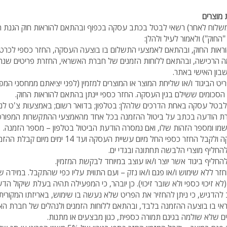
 מוצרים
החוק") ולאמור לעיל ולהלן:
וראות החוק, ובהתאם לאמצעי התשלום בו בוצעה העסקה, החזר כספי לכרטיס
ה הרכישה, ובהתאם ללוחות הזמנים של חברת האשראי, החזרת פריטים שנ
שבון האישי באתר.
ט הביגוד ו/או שליחת המוצר או המוצרים למזמין (לפני יציאתם ממחסני המפעי
הסכומים ששילם בגין העסקה. החזר כספי יינתן בהתאם להוראות החוק.
לבטל עסקה באחת הדרכים שלהלן: בטלפון; בדואר רשום; באמצעות צ'ט לנצ
ירת הודעה בכתב על ביטול ההזמנה בכל אחד מהאמצעי ההתקשרות המפורטי
שמו ומספר הזהות שלו, ואם נמסרה הודעת הביטול בטלפון – מספר הזמנה.
י החל מיום עשיית העסקה ועד 14 ימים מיום קבלת ההזמנה למעט במקרים הבאים:
ו להחליף מוצרי הלבשה תחתונה ובגדי ים.
 להחליף ביגוד אשר יוצר ו/או עוצב במיוחד לבקשת המזמין.
יוחזר ללא שימוש ו/או פגם ו/או נזק – ועם התווית עליו כפי שהתקבל. במידה
(לא זיכוי כספי ולא שובר זיכוי). כן יובהר, כי המפעילה תהיה בעלת שיקול ה
ב להדגיש, כי ניתן להחזיר את הפריט שלא נעשה בו שימוש, באריזתו המקורית.
שראי בו בוצעה ההזמנה בלבד, ובהתאם ללוחות הזמנים ולנהלים של חברת הא
וצרים שלא שולמה בגינם תמורה כספית, כגון מבצעים או מתנות.