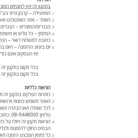
בתקנון זה יהיו למונחים המו
המפעילה – קרבון גריפ בע"מ ח.פ 51
האתר – אתר האינטרנט
com
הבגדים/המוצרים – הבגדים 
המזמין – כל גולש או משתמ
כתובת למשלוח דואר – הכת
יום ביצוע ההזמנה – היום 
ימי העסקים אינם כולל
בכל מקום בתקנון זה 
בכל מקום בתקנון זה 
הוראות כלליות
כותרות הפרקים בתקנון זה 
האתר משמש כחנות וירטואלי
לכל שאלה ו/או הבהרה ו/או 
טלפון: 08-9448000; כתובת דוא"ל:
הוראות תקנון זה יחולו על 
הבסיס החוקי להזמנות ולגלי
כל מזמין המבצע הזמנה ו/או 