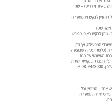
במקרה של ביטול שלא עקב פגם במוצר – יקבל המזמין החזר כספי בניכוי של 5% משווי הפריט או סך של 100 ש"ח – הנמוך
ש באתר (קרדיט) – שווי
כל המזמין לבקש מהמפעילה
 אשר ימסור
ן, ניתן לבקש באופן מפורש
יאוחר מ-28 יום מיום הגעת הפריט אל משרדי המפעילה, אך ורק
רית (כלומר: עסקה שבוצעה
חברת האשראי על מנת
ע"י העברה בנקאית ישירות
בכל מקרה או שאלה שמתעוררת, שירות הלקוחות של המפעילה יעמוד לרשות המזמין בטלפון: 08-9448000; או
 אחר – המזמין יוכל
לשלוח את הפריט חזרה למפעילה,
ית.