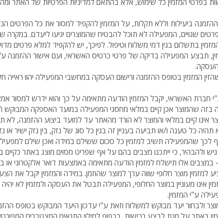
 בפרטי המזמין כל שימוש, אלא בהתאם למדיניות הפרטיות של האתר ומהוו
הזמנה ביעילות וללא תקלות, על המזמין להקפיד למסור את כל הפרטים הנ
רטים שגויים, המפעילה לא תוכל להבטיח שהמוצרים יגיעו ליעדם. במקרה שה
מזמין בתשלום בגין דמי משלוח וטיפול. לפיכך, יש להקפיד למלא פרטים מדויק
ין, תבצע המפעילה בדיקה של פרטי כרטיס האשראי, ועם אישור ההזמנה ע"
העסקה.
שהזין המזמין בטופס ההזמנה ורישום העסקה במחשבי המפעילה יהוו ראייה חלו
חברת האשראי, יקבל המזמין הודעה מתאימה על כך והוא ידרש למסור אמצ
 בזה שהמוצר אכן קיים במלאי מחסני המפעילה במועד האספקה המבוקש ו/
מוצר אינו קיים במלאי והמוצר לא הורד מהאתר עד למועד ביצוע ההזמנה, לא 
תהיה כל טענה ו/או תביעה בעניין זה בגין כל סוג של נזק, בין נזק ישיר או 
כפוף לכך שהמפעילה תשיב למזמין כל סכום ששילם במידה ואכן שילם למפעי
יש ולהבהיר, כי ייתכנו מצבים בהם על אף שפריט מסוים מוצג באתר כקיים במל
 – במצבים אלו תישלח למזמין הודעה מתאימה באמצעות דואר אלקטרוני או ב
למזמין מוצר חלופי שווה ערך למוצר שהוזמן. במידה והמזמין יקבל את הצע
ן אינו מעוניין במוצר החלופי, המפעילה תבטל את העסקה ולמזמין לא יהיה
לה ע"י המזמין.
 מוצר ולבחור יעד מבוקש למשלוח וזאת ע"י עדכון היעד המבוקש בטופס ההזמ
זמין באתר על מנת לבצע רכישות, בכפוף למילוי התנאים המצטברים המפורטים