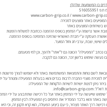
גדרים בו המשמעות שלהלן:
5160559
www.carbon-grip.co.il
/
www.carbon-grip.
המופיעים באתר ומוצעים למכירה
ש בשירותים המוצעים באתר
ובת אשר נרשמה ע"י המזמין בטופס ההזמנה ככתובת למשלוח הזמנות
בו אושרה העסקה ע"י חברת האשראי שהזינה המזמינה בטופס ההזמנה.
ים שישי, שבת, ערבי חג וחול המועד.
בו נכתב "המפעילה" הכוונה גם ל"אתר" ולהפך, וכן למי מטעמם.
בו נעשה שימוש בלשון זכר, הכוונה גם לנקבה.
מובאות לשם נוחות והתמצאות המשתמשת באתר ולא ישמשו לצורך פרשנות הת
ת למכירת מוצרי החברה לרבות בגדים והוא בבעלות המפעילה ומנוהל על יד
בירור ניתן לפנות ישירות לשירות הלקוחות של המפעילה:
.
info@carbon-grip.com
כל שימוש שייעשה על ידי המזמין באתר ועל כל רכישה שתתבצע על ידי המזמי
שה באתר והוא בלבד המסדיר את היחסים בין המפעילה לבין המזמין.
רכישה דרך האתר מצהיר, כי עם ביצוע הפעולה, הוא קרא תקנון זה, וכי היא מ