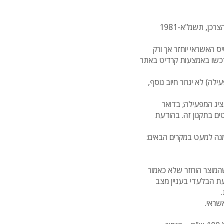
רק מזמין (גם אם מיען את המשלוח לאחר) רשאי לבטל בכתב עסקה בכפוף ובהתאם להוראות חוק הגנת הצרכן, תשמ"א-1981
 האשראי יוחזר אך ורק
רכשו באמצעות קרדיט באתר
לה) לא יגרור חיוב נוסף,
יג המפעילה; בדואר
ם בתקנון זה. בהודעת
 שהמוצר הוחזר שלא כאמור
דעת הבלעדי בעניין מצב
שראי.