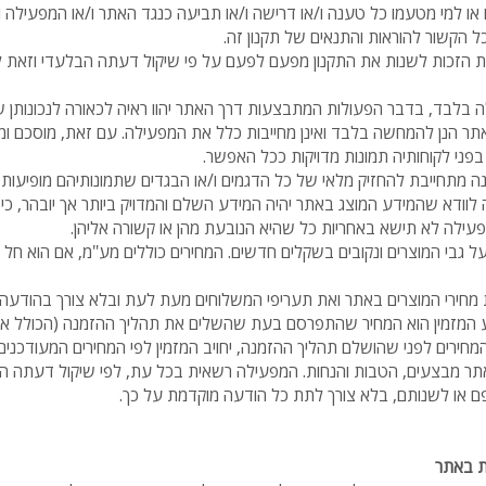
ו או למי מטעמו כל טענה ו/או דרישה ו/או תביעה כנגד האתר ו/או המפעילה ו/
ל הקשור להוראות והתנאים של תקנון זה.
הזכות לשנות את התקנון מפעם לפעם על פי שיקול דעתה הבלעדי וזאת ל
בלבד, בדבר הפעולות המתבצעות דרך האתר יהוו ראיה לכאורה לנכונותן ש
אתר הנן להמחשה בלבד ואינן מחייבות כלל את המפעילה. עם זאת, מוסכם ו
בפני לקוחותיה תמונות מדויקות ככל האפשר.
ינה מתחייבת להחזיק מלאי של כל הדגמים ו/או הבגדים שתמונותיהם מופיעות
וודא שהמידע המוצג באתר יהיה המידע השלם והמדויק ביותר אך יובהר, כי ע
המפעילה לא תישא באחריות כל שהיא הנובעת מהן או קשורה אליהן.
 גבי המוצרים ונקובים בשקלים חדשים. המחירים כוללים מע"מ, אם הוא חל לפי
חירי המוצרים באתר ואת תעריפי המשלוחים מעת לעת ובלא צורך בהודעה מ
המזמין הוא המחיר שהתפרסם בעת שהשלים את תהליך ההזמנה (הכולל את
ו המחירים לפני שהושלם תהליך ההזמנה, יחויב המזמין לפי המחירים המעודכנים.
ר מבצעים, הטבות והנחות. המפעילה רשאית בכל עת, לפי שיקול דעתה ה
ם או לשנותם, בלא צורך לתת כל הודעה מוקדמת על כך.
ת באתר