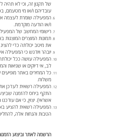
של תקנון זה, וכי לא תהיה ל
עובדיהם ו/או מי מטעמם, בכ
המפעילה שומרת לעצמה את 
ו/או הודעה מוקדמת.
רישומי המחשב של המפעילה 
תמונות המוצרים המוצגות ב
את מיטב יכולתה כדי להציג 
יובהר ויודגש כי המפעילה א
המפעילה עושה ככל יכולתה ל
לב, אי דיוקים או שגיאות ו
כל המחירים באתר מופיעים על
משלוח.
המפעילה רשאית לעדכן את מ
התקף ביחס להזמנה שביצע 
אשראי). יצוין, כי אם עודכנ
המפעילה רשאית להציע באת
הטבות והנחות אלה, להחליפ
הרשמה לאתר וביצוע הזמנו