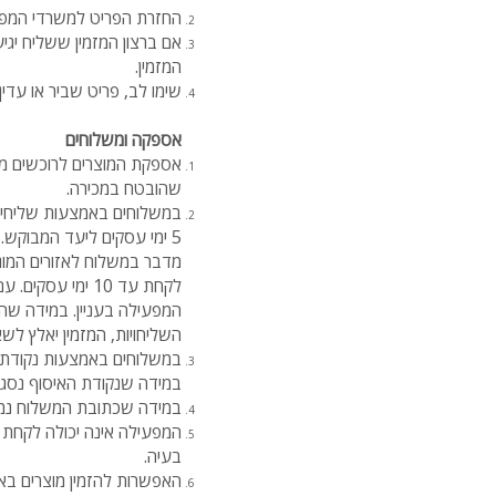
החזרת הפריט למשרדי המפעילה
אם ברצון המזמין ששליח יג
המזמין.
שימו לב, פריט שביר או עדין 
אספקה ומשלוחים
אספקת המוצרים לרוכשים מב
שהובטח במכירה.
במשלוחים באמצעות שליחים
לקחת עד 10 ימי 
המפעילה בעניין. במידה שה
השליחויות, המזמין יאלץ לשאת בתשלום ב
במידה שנקודת האיסוף נסגר
במידה שכתובת המשלוח נמצא
המפעילה אינה יכולה לקחת א
בעיה.
האפשרות להזמין מוצרים בא