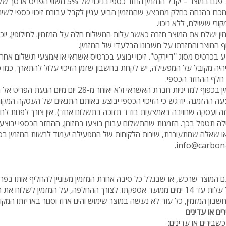
רו בהנחה כחלק ממבצע שהמזמין הביע עניין לקבל עבורם זיכוי כספי לשימו
ורי ששילם, ללא ניכוי.
ין ישלח את המוצר חזרה כאשר עלות המשלוח חלה על המזמין. לחילופין, יו
המוצר והחזרתו על חשבונו הבלעדי של המזמין.
 בכרטיס מסוג "דיירקט". זיכוי יבוצע בכרטיס אשראי או אמצעי תשלום אחר
יהיה מקובל על המפעילה, יש לקחת בחשבון שזמן הזיכוי עלול להתארך. כמו כ
חלף ההחזר הכספי.
את הזיכוי הכספי יקבל המזמין בכפוף למדיניות חברת האשראי ולא 
ה ההזמנה. יודגש כי הזיכוי הכספי יבוצע באותם התנאים של העסקה המקו
זה ועסקה שחויבה באמצעות בודד תזוכה בתשלום אחד). אין צורך לפנות ל
ה תטפל בכך.
הזמנות שהתשלום עבורן בוצעו במזומן, ההחזר הכספי יבוצע 
.
info@carbon
 המוצר שרכש, או שבגלל כל סיבה אחרת המזמין מעוניין להחליף אותו בפריט
לעשות זאת בקלות וללא כל עלות עד 14 ימים ממועד אספקתו. לצורך ההחלפה, על המזמין 
בון המזמין, כל עוד לא נעשה במוצר שימוש והינו ארוז וסגור באריזתו המקור
ם או עדינים
שבירים או עדינים: