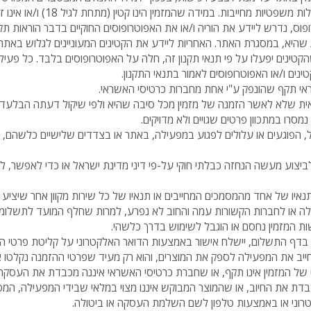
המזמין הינו כשיר לבצע פעולות משפטיות מחייב
וס, נדרש ליידע את הוריה ו/או את האפוטרופוסים החוקיים בדבר הוראות תקנ
 שהיא, במסגרת האתר. האחריות ליידע את הקטינים המעוניינים לגלוש באתר 
קטינים יפעלו על פי תנאי תקנון זה, חלה על האפוטרופוסים בלבד. כל פעיל
ים ו/או האפוטרופוסים לאמור בתנאי התקנון.
ראי תקף שהונפק ע"י אחת מחברות כרטיסי האשראי.
אית שלא לאשר הזמנה של מזמין מכל סיבה שהיא ולפי שיקול דעתה הבלעדי,
רו במתכוון פרטים שגויים ולא מדויקים.
 הפוגעים או עלולים לפגוע במפעילה, באתר או בצדדים שלישיים כלשהם, ל
יצוע מעשה הנחזה כבלתי חוקי על-פי דיני מדינת ישראל או כדי לאפשר, להק
 תנאיו של אחד מהמסמכים המחייבים או תנאיו של כל שירות מקוון אחר שיציע 
לה או לחברות הקשורות עמה והחוב לא נפרע, למרות שחלף המועד לתשלומו
 המזמין נחסם או הוגבל לשימוש בדרך כלשהי.
בדף התשלום, יישלח אישור באמצעות הדואר האלקטרוני על קליטת פרטי הה
מחייב את המפעילה לספק את המוצרים, והוא רק מעיד שפרטי ההזמנה נקלטו 
ל המזמין אינו תקף, או שחברת כרטיסי האשראי איננה מכבדת את העסקה, 
כבדת את החיוב, או שהמוצר המבוקש איננו מצוי במלאי שבידי המפעילה, המ
רוני או באמצעות טלפון לשם השלמת העסקה או ביטולה.