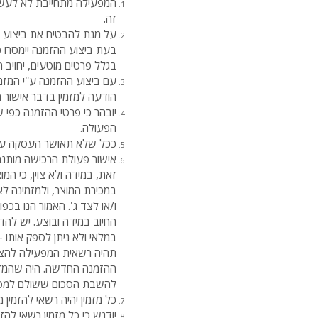
המפעילה מתחייבת לא לעשות
זה.
על מנת להבטיח את ביצוע ה
בעת ביצוע ההזמנה יימסרו פ
בגלל פרטים מוטעים, יחויב ה
עם ביצוע ההזמנה ע"י המזמ
הודעה למזמין בדבר אישור 
יובהר כי פרטי ההזמנה כפי 
הפעולה.
ככל שלא תאושר העסקה ע"י 
אישור פעולת הרכישה מותנה
זאת, במידה ולא צוין, כי ה
במכירת המוצר, ולמזמינה לא 
ו/או לצד ג'. האמור הנו ב
החיוב במידה ובוצע. יש להדג
במלאי ולא ניתן לספק אותו
תהיה רשאית המפעילה להציע 
ההזמנה החדשה. היה שהמזמי
להשבת הסכום ששולם למפעי
כל מזמין יהיה רשאי להזמין
יודגש כי כל מזמין רשאי לה