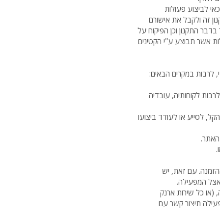
ות. במידה שהמזמין הינו קטין (מתחת לגיל 18) ו/או אינו זכאי לביצוע פעולות
ון זה ולקבל את אישורם
בדבר התקנון וכן הפיקוח על
ות אשר תבוצע ע"י הקטינים
 לרבות במקרים הבאים:
רבות לקוחותיה, עובדיה
ל, לסייע או לעודד ביצועו
האתר.
.
זמנה. עם זאת, יש
אצל המפעילה.
(או כל שירות ארנק
פעילה תיצור קשר עם