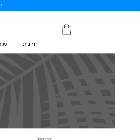
י
דף בית
סניפ
הגדרות