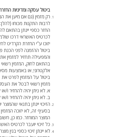
ביטול עסקה ומדיניות החזרת
לרבות התקנות מכוחו (להלן: "
החזר כספי יינתן בהתאם לה
לכרטיס האשראי דרכו שולמ
יזוכו ע"י החזרת הקרדיט לח
ביטול ההזמנה לפני הכנת פרי
והמפעילה תחזיר למזמין את 
בהתאם לחוק, המזמין רשאי 
אלקטרוני; או באמצעות מס
ביטול על המזמין לפרט את 
מזמין רשאי לבטל את העסקה ולקבל החזר כספ
א. לא ניתן יהיה להחזיר ו/א
ב. לא ניתן יהיה להחזיר ו/או
הזיכוי יינתן בתנאי שהמוצר 
בסעיף זה, לא יזוכה המזמין 
המוצר המוחזר. כמו כן, חשו
כל זיכוי יועבר לכרטיס הא
לא יינתן זיכוי כספי בגין מ