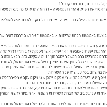
 ברחובות, רחוב מוטי קינד 10 ;
יע לאסוף את הפריט ולהחזירו למפעילה – ההחזרה תהיה כרוכה בעלות משלו
אשר יוחזר למפעילה דרך דואר ישראל וייגרם לו נזק – לא ניתן יהיה להחליפו א
וצעת באמצעות חברות שליחויות או באמצעות דואר רשום לרבות דואר ישר
 יבוצע תאום מראש, טרם הבאת המוצר. המפעילה מתחייבת לארוז ולהוציא
מדבר במשלוח לאזורים המוגדרים כמרוחקים בהם המשלוח יימסר תוך 14 ימ
עסקים. עם זאת, יובהר, כי ככל שזמן השילוח יתארך בשל אילוצי דואר ישראל, לא תה
מזמין מבטל את המשלוח לאחר יציאתו לחברת השליחויות ו/או המזמין מסר
סך 50 ש"ח עבור השליחות.
במשלוחים באמצעות נקודת איסוף יגיעו ליעדם בתוך 5 ימי עסקים. ייתכן שינוי מיקום 
ה המשלוח יועבר לנקודה הקרובה לה ביותר באזור הנבחר.
ת בישובים אליהם חברת השליחויות אינה מגיעה, ההזמנה תשלח למזמין ב
חריות על עיכובים של חברות השליחויות השונות, אך תעמוד לרשות המזמין
תר מוגבלת לאזורים בהתאם למפת אזורי החלוקה של דואר ישראל או חברת ה