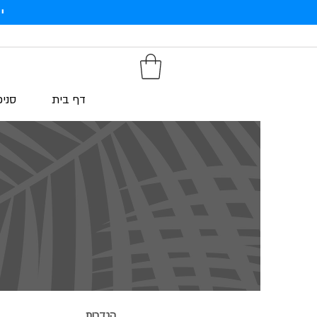
י
דף בית
סניפ
הגדרות