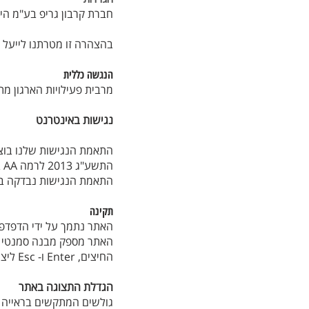
חברת קרבון גריפ בע"מ הי
בהצהרה זו מטרתנו לייעל א
הנגשה כללית
מרבית פעילויות הארגון מ
נגישות באינטרנט
התשע"ג 2013 לרמה AA בכפוף לשינויים והתאמות שבוצעו במסמך התקן הישראלי.
התאמת הנגישות נבדקה בדפד
תקינה
האתר נתמך על ידי הדפדפנ
האתר מספק מבנה סמנטי ע
החיצים, Enter ו- Esc ליציאה מתפריטים וחלונות.
הגדלת התצוגה באתר
גולשים המתקשים בראייה ו