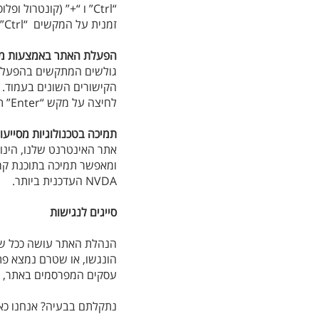
“Ctrl” ו “+” (קונטרו
זמנית על המקשים “Ctrl” ו “-” (קונטרול ומינוס).
הפעלת האתר באמצעות מ
לחיצה על מקש “Enter” תפעיל את הקישור המסומן.
תמיכה בטכנולוגיות מסייעו
אתר האינטרנט שלנו, הינו
ומאפשר תמיכה בתוכנת קרי
NVDA העדכנית ביותר.
סייגים לנגישות
הנהלת האתר עושה ככל שנית
הונגשו, או שטרם נמצא פתרו
עסקים המפרסמים באתר, 
נתקלתם בבעיה? אנחנו כאן 