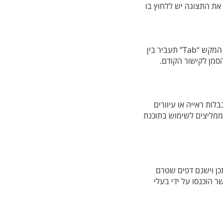
ן את התצוגה יש ללחוץ בו
גולשים המתקשים בהפעלת עכבר יכולים לגלוש באתר באמצעות מקלדת. לחיצה חוזרת ונשנית על המקש “Tab” תעביר בין
Shi” (שיפט וטאב) תחזיר את הסמן לקישור הקודם.
ות ראייה או עיוורים
ממליצים לשימוש בתוכנת
תכן וישנם דפים שטרם
ר הוכנסו על ידי בעלי