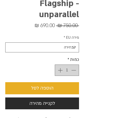
Flagship -
unparallel
מחיר
מחיר
 ‏750.00 ‏₪ 
רגיל
מבצע
מידה EU
*
כמות
*
הוספה לסל
לקנייה מהירה