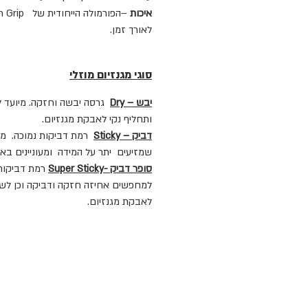
איכות
לאורך זמן.
סוגי מגנזיום מוזלי
יבש – Dry
גרסה יבשה וחזקה. מיועד 
ותחליף נקי לאבקת מגנזיום.
דביק – Sticky
רמת דביקות נמוכה. מי
שמזיעים יתר על המידה ומעוניינים באח
סופר דביק -Super
Sticky
רמת דביקות 
למחפשים אחיזה חזקה ודביקה וכן לש
לאבקת מגנזיום.