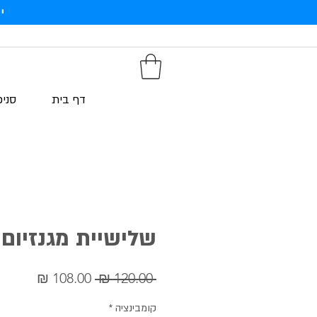
י
דף בית
סניפ
שלישיית מגנזיום נ
מחיר
מחיר
 ‏120.00 ‏₪ 
רגיל
מבצע
קומבינציה
*