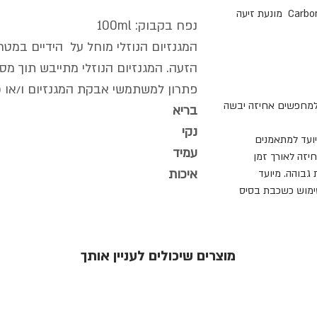
–הפורמולה הייחודית של Carbon Grip מונעת זיעה
נפח בקבוק: 100ml
המגנזיום הנוזלי מוחל על הידיים במט
הזעה. המגנזיום הנוזלי מתייבש תוך מספ
פתרון למשתמשי אבקת המגנזיום ו/או 
למחפשים אחיזה יבשה
בריא
נקי
ועד למתאמנים
עמיד
יזה לאורך זמן
איכות
גבוהה. מיועד
ימוש כשכבת בסיס
מוצרים שיכולים לעניין אותך