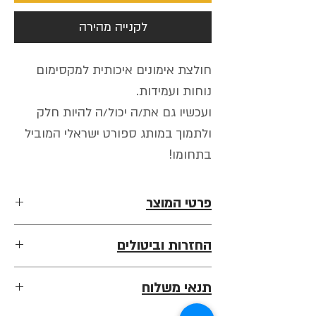
לקנייה מהירה
חולצת אימונים איכותית למקסימום
נוחות ועמידות.
ועכשיו גם את/ה יכול/ה להיות חלק
ולתמוך במותג ספורט ישראלי המוביל
בתחומו!
פרטי המוצר
• 100% כותנה סרוקה.
החזרות וביטולים
• לא מתכווצת בכביסה.(מומלץ לא להכניס
למייבש)
אין החזרות על פרטי ביגוד, מאחר וכל בגד באתר
• מתאימה לכלל אימוני כושר.
תנאי משלוח
מעוצב בהתאמה אישית למזמין לאחר סיום
הזמנתו.