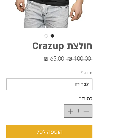
חולצת Crazup
מחיר
מחיר
 ‏100.00 ‏₪ 
רגיל
מבצע
מידה
*
כמות
*
הוספה לסל