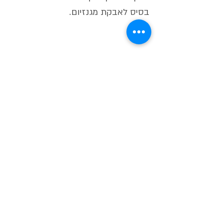
בסיס לאבקת מגנזיום.
מוצרים שיכולים לעניין אותך
(200gr) CHUNKY - אבקת מגנזיום
(200gr) FINE- אבקת מגנזיום