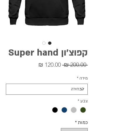
קפוצ'ון Super hand
מחיר
מחיר
 ‏200.00 ‏₪ 
רגיל
מבצע
מידה
*
צבע
*
כמות
*