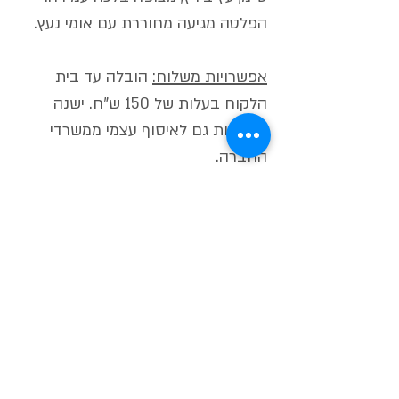
הפלטה מגיעה מחוררת עם אומי נעץ.
אפשרויות משלוח:
הובלה עד בית
הלקוח בעלות של 150 ש"ח. ישנה
אפשרות גם לאיסוף עצמי ממשרדי
החברה.
*זמן ייצור ואספקה עד כחודש ימים*
לרוב מוכן עד כשבועיים אך תלוי בעומס
ההזמנות.
מאות כבר הזמינו! מה איתכם?
מוצרים שיכולים לעניין אותך